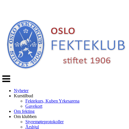
Veksle
navigasjon
Nyheter
Kurstilbud
Fektekurs, Kuben Yrkesarena
Gavekort
Om fekting
Om klubben
Styremøteprotokoller
Årshjul