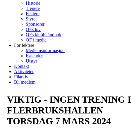
Historie
Trenere
Fektere
Styret
Sponsorer
OFs lov
OFs klubbhåndbok
OF i media
For fektere
Medlemsinformasjon
Kalender
Utstyr
Kontakt
Aktiviteter
Filarkiv
Bli medlem
VIKTIG - INGEN TRENING I
FLERBRUKSHALLEN
TORSDAG 7 MARS 2024