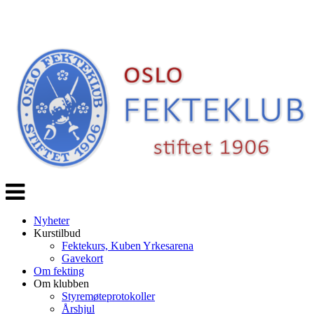
Veksle
navigasjon
Nyheter
Kurstilbud
Fektekurs, Kuben Yrkesarena
Gavekort
Om fekting
Om klubben
Styremøteprotokoller
Årshjul