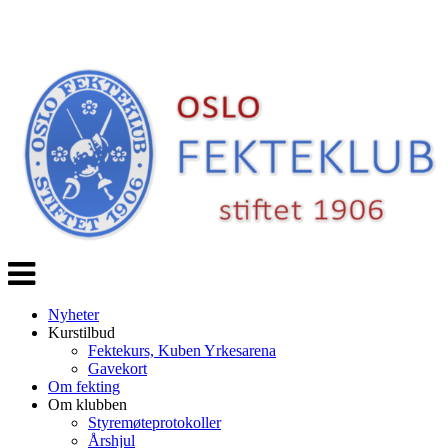
Veksle
navigasjon
Nyheter
Kurstilbud
Fektekurs, Kuben Yrkesarena
Gavekort
Om fekting
Om klubben
Styremøteprotokoller
Årshjul