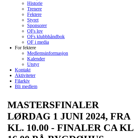
Historie
Trenere
Fektere
Styret
Sponsorer
OFs lov
OFs klubbhåndbok
OF i media
For fektere
Medlemsinformasjon
Kalender
Utstyr
Kontakt
Aktiviteter
Filarkiv
Bli medlem
MASTERSFINALER
LØRDAG 1 JUNI 2024, FRA
KL. 10.00 - FINALER CA KL