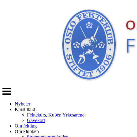
Veksle
navigasjon
Nyheter
Kurstilbud
Fektekurs, Kuben Yrkesarena
Gavekort
Om fekting
Om klubben
Styremøteprotokoller