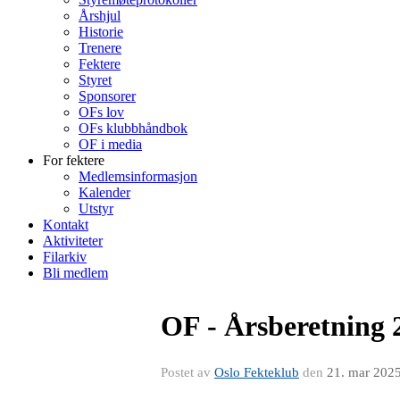
Årshjul
Historie
Trenere
Fektere
Styret
Sponsorer
OFs lov
OFs klubbhåndbok
OF i media
For fektere
Medlemsinformasjon
Kalender
Utstyr
Kontakt
Aktiviteter
Filarkiv
Bli medlem
OF - Årsberetning 
Postet av
Oslo Fekteklub
den
21. mar 202