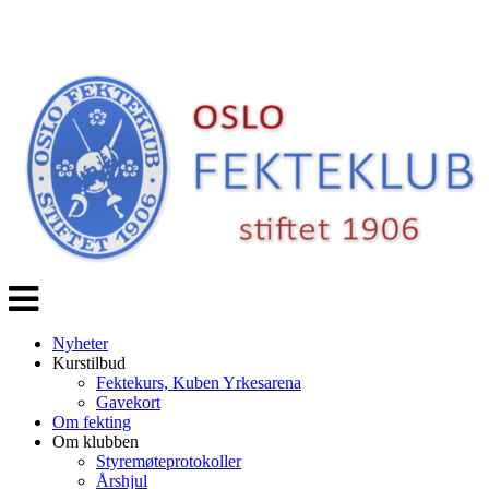
Veksle
navigasjon
Nyheter
Kurstilbud
Fektekurs, Kuben Yrkesarena
Gavekort
Om fekting
Om klubben
Styremøteprotokoller
Årshjul