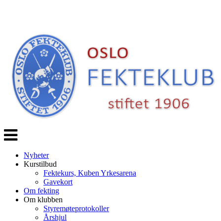
Veksle
navigasjon
Nyheter
Kurstilbud
Fektekurs, Kuben Yrkesarena
Gavekort
Om fekting
Om klubben
Styremøteprotokoller
Årshjul