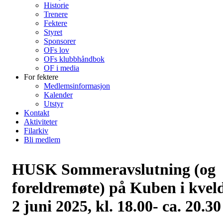
Historie
Trenere
Fektere
Styret
Sponsorer
OFs lov
OFs klubbhåndbok
OF i media
For fektere
Medlemsinformasjon
Kalender
Utstyr
Kontakt
Aktiviteter
Filarkiv
Bli medlem
HUSK Sommeravslutning (og
foreldremøte) på Kuben i kvel
2 juni 2025, kl. 18.00- ca. 20.30