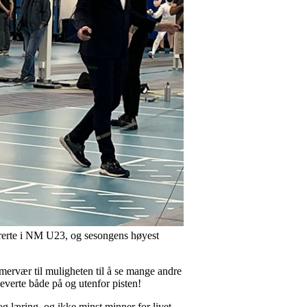
urrerte i NM U23, og sesongens høyest
ervær til muligheten til å se mange andre
everte både på og utenfor pisten!
g læring, og ikke minst minner for livet.