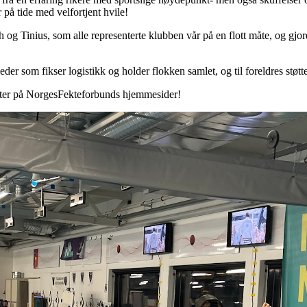
r på tide med velfortjent hvile!
 og Tinius, som alle representerte klubben vår på en flott måte, og gjor
eleder som fikser logistikk og holder flokken samlet, og til foreldres st
nkter på NorgesFekteforbunds hjemmesider!