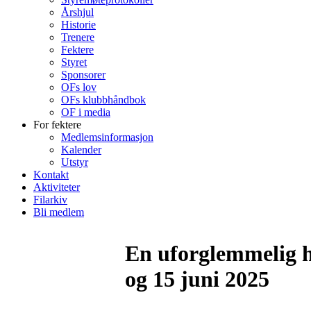
Årshjul
Historie
Trenere
Fektere
Styret
Sponsorer
OFs lov
OFs klubbhåndbok
OF i media
For fektere
Medlemsinformasjon
Kalender
Utstyr
Kontakt
Aktiviteter
Filarkiv
Bli medlem
En uforglemmelig h
og 15 juni 2025