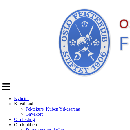
Veksle
navigasjon
Nyheter
Kurstilbud
Fektekurs, Kuben Yrkesarena
Gavekort
Om fekting
Om klubben
Styremøteprotokoller