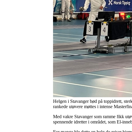
Helgen i Stavanger bød på toppidrett, ster
rankede utøvere møttes i intense Masterf
Med vakre Stavanger som ramme fikk utøver
spennende idretter i området, som El-inne
For mange ble dette en helg de reiser hjem