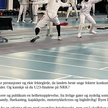
ke prestasjoner og ekte fekteglede, da landets beste unge fektere konk
inaler. Og kanskje så du U23-finalene på NRK?
e og publikum en helhetsopplevelse, fra livlige gater og nydelig somm
bandy, fluekasting, kajakkpolo, motorsykkelcross og highdivibg! Byen l
 fra en erfaring rikere med sportslige høydepunkt- men også skuffelser o