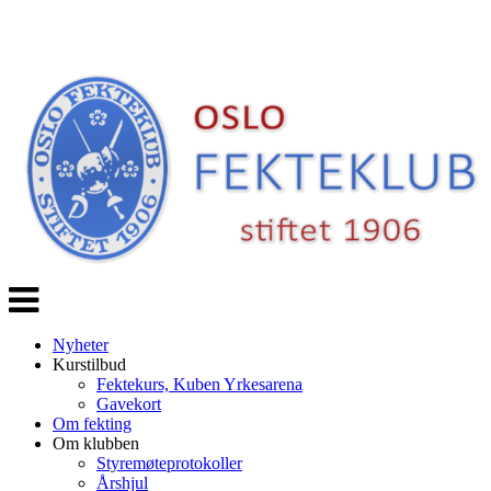
Veksle
navigasjon
Nyheter
Kurstilbud
Fektekurs, Kuben Yrkesarena
Gavekort
Om fekting
Om klubben
Styremøteprotokoller
Årshjul