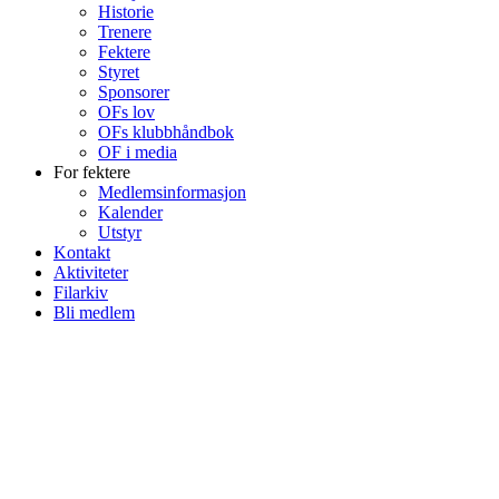
Historie
Trenere
Fektere
Styret
Sponsorer
OFs lov
OFs klubbhåndbok
OF i media
For fektere
Medlemsinformasjon
Kalender
Utstyr
Kontakt
Aktiviteter
Filarkiv
Bli medlem