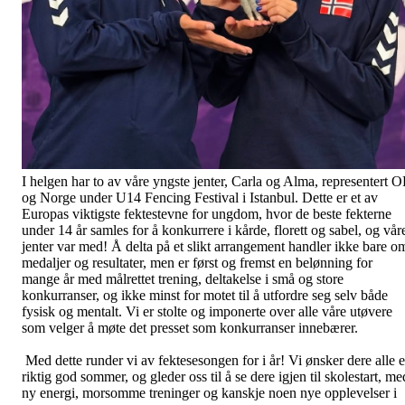
I helgen har to av våre yngste jenter, Carla og Alma, representert O
og Norge under U14 Fencing Festival i Istanbul. Dette er et av
Europas viktigste fektestevne for ungdom, hvor de beste fekterne
under 14 år samles for å konkurrere i kårde, florett og sabel, og vår
jenter var med! Å delta på et slikt arrangement handler ikke bare o
medaljer og resultater, men er først og fremst en belønning for
mange år med målrettet trening, deltakelse i små og store
konkurranser, og ikke minst for motet til å utfordre seg selv både
fysisk og mentalt. Vi er stolte og imponerte over alle våre utøvere
som velger å møte det presset som konkurranser innebærer.
Med dette runder vi av fektesesongen for i år! Vi ønsker dere alle 
riktig god sommer, og gleder oss til å se dere igjen til skolestart, me
ny energi, morsomme treninger og kanskje noen nye opplevelser i