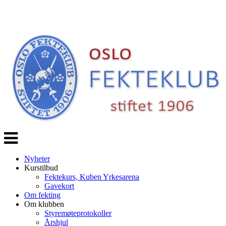
Veksle
navigasjon
Nyheter
Kurstilbud
Fektekurs, Kuben Yrkesarena
Gavekort
Om fekting
Om klubben
Styremøteprotokoller
Årshjul