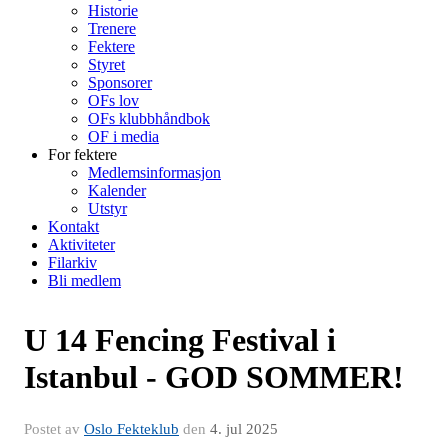
Historie
Trenere
Fektere
Styret
Sponsorer
OFs lov
OFs klubbhåndbok
OF i media
For fektere
Medlemsinformasjon
Kalender
Utstyr
Kontakt
Aktiviteter
Filarkiv
Bli medlem
U 14 Fencing Festival i
Istanbul - GOD SOMMER!
Postet av
Oslo Fekteklub
den
4. jul 2025