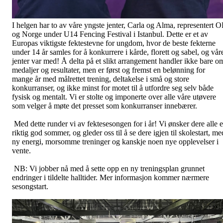
I helgen har to av våre yngste jenter, Carla og Alma, representert O
og Norge under U14 Fencing Festival i Istanbul. Dette er et av
Europas viktigste fektestevne for ungdom, hvor de beste fekterne
under 14 år samles for å konkurrere i kårde, florett og sabel, og vår
jenter var med! Å delta på et slikt arrangement handler ikke bare o
medaljer og resultater, men er først og fremst en belønning for
mange år med målrettet trening, deltakelse i små og store
konkurranser, og ikke minst for motet til å utfordre seg selv både
fysisk og mentalt. Vi er stolte og imponerte over alle våre utøvere
som velger å møte det presset som konkurranser innebærer.
Med dette runder vi av fektesesongen for i år! Vi ønsker dere alle 
riktig god sommer, og gleder oss til å se dere igjen til skolestart, me
ny energi, morsomme treninger og kanskje noen nye opplevelser i
vente.
NB: Vi jobber nå med å sette opp en ny treningsplan grunnet
endringer i tildelte halltider. Mer informasjon kommer nærmere
sesongstart.