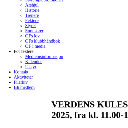
Årshjul
Historie
Trenere
Fektere
Styret
Sponsorer
OFs lov
OFs klubbhåndbok
OF i media
For fektere
Medlemsinformasjon
Kalender
Utstyr
Kontakt
Aktiviteter
Filarkiv
Bli medlem
VERDENS KULESTE 
2025, fra kl. 11.00-