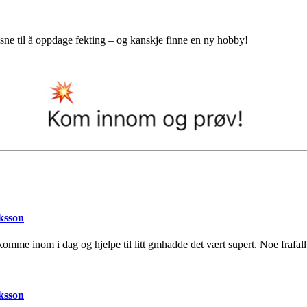
sne til å oppdage fekting – og kanskje finne en ny hobby!
ksson
omme inom i dag og hjelpe til litt gmhadde det vært supert. Noe frafa
ksson