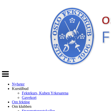
Veksle
navigasjon
Nyheter
Kurstilbud
Fektekurs, Kuben Yrkesarena
Gavekort
Om fekting
Om klubben
Styremøteprotokoller