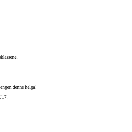
sklassene.
jengen denne helga!
 U17.