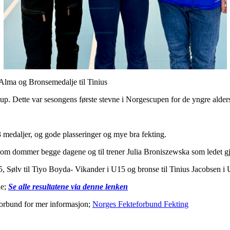
 Bronsemedalje til Tinius
up. Dette var sesongens første stevne i Norgescupen for de yngre alder
3 medaljer, og gode plasseringer og mye bra fekting.
 som dommer begge dagene og til trener Julia Broniszewska som ledet g
5, Sølv til Tiyo Boyda- Vikander i U15 og bronse til Tinius Jacobsen i
de;
Se alle resultatene via denne lenken
orbund for mer informasjon;
Norges Fekteforbund Fekting