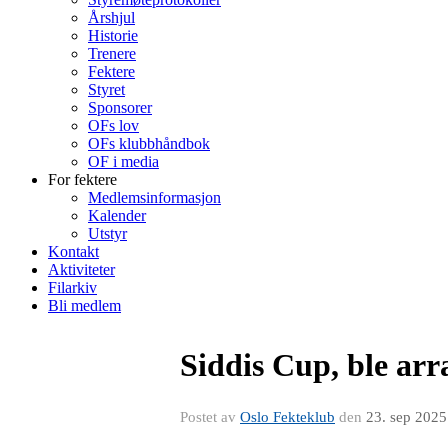
Årshjul
Historie
Trenere
Fektere
Styret
Sponsorer
OFs lov
OFs klubbhåndbok
OF i media
For fektere
Medlemsinformasjon
Kalender
Utstyr
Kontakt
Aktiviteter
Filarkiv
Bli medlem
Siddis Cup, ble ar
Postet av
Oslo Fekteklub
den
23. sep 2025