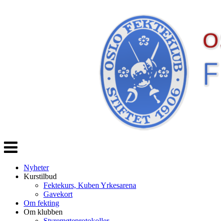
Veksle
navigasjon
Nyheter
Kurstilbud
Fektekurs, Kuben Yrkesarena
Gavekort
Om fekting
Om klubben
Styremøteprotokoller