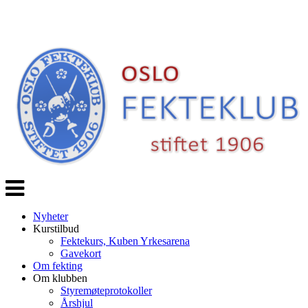
Veksle
navigasjon
Nyheter
Kurstilbud
Fektekurs, Kuben Yrkesarena
Gavekort
Om fekting
Om klubben
Styremøteprotokoller
Årshjul