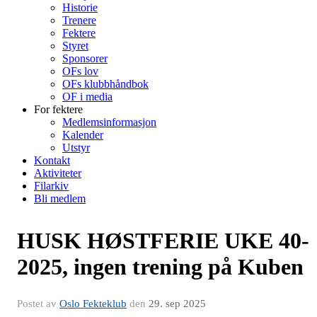
Historie
Trenere
Fektere
Styret
Sponsorer
OFs lov
OFs klubbhåndbok
OF i media
For fektere
Medlemsinformasjon
Kalender
Utstyr
Kontakt
Aktiviteter
Filarkiv
Bli medlem
HUSK HØSTFERIE UKE 40-
2025, ingen trening på Kuben
Postet av
Oslo Fekteklub
den
29. sep 2025