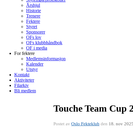
Årshjul
Historie
Trenere
Fektere
Styret
Sponsorer
OFs lov
OFs klubbhåndbok
OF i media
For fektere
Medlemsinformasjon
Kalender
Utstyr
Kontakt
Aktiviteter
Filarkiv
Bli medlem
Touche Team Cup 20
Postet av
Oslo Fekteklub
den
18. nov 202