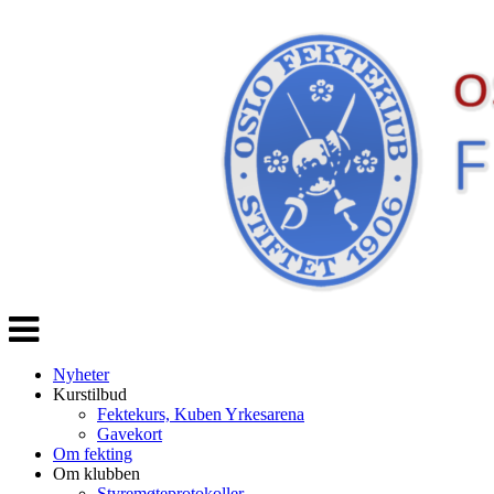
Veksle
navigasjon
Nyheter
Kurstilbud
Fektekurs, Kuben Yrkesarena
Gavekort
Om fekting
Om klubben
Styremøteprotokoller