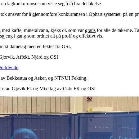
re en lagkonkurranse som viste seg å få bra deltakelse.
m tok ansvar for å gjennomføre konkurransen i Ophart systemet, på en pro
g med kaffe, mineralvann, kjeks ol. som var
gratis
for alle deltakerne. T
gjeng i gang som ordnet alt på proff og effektivt vis.
 mixt damelag med en fekter fra OSI.
Gjørvik, Affekt, Njård og OSI
Worldwide
ag av Bekkestua og Asker, og NTNUI Fekting.
 foran Gjøvik Fk og Mixt lag av Oslo FK og OSI.