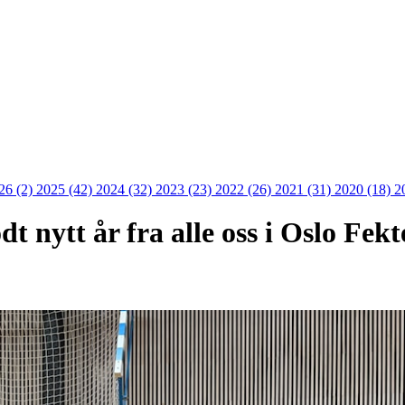
26 (2)
2025 (42)
2024 (32)
2023 (23)
2022 (26)
2021 (31)
2020 (18)
2
dt nytt år fra alle oss i Oslo Fek