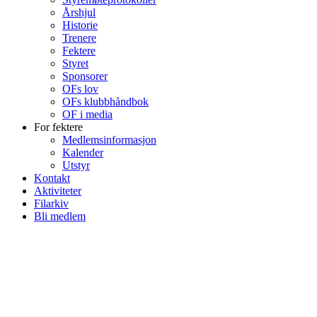
Årshjul
Historie
Trenere
Fektere
Styret
Sponsorer
OFs lov
OFs klubbhåndbok
OF i media
For fektere
Medlemsinformasjon
Kalender
Utstyr
Kontakt
Aktiviteter
Filarkiv
Bli medlem