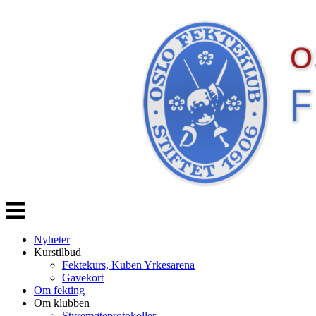
Veksle
navigasjon
Nyheter
Kurstilbud
Fektekurs, Kuben Yrkesarena
Gavekort
Om fekting
Om klubben
Styremøteprotokoller