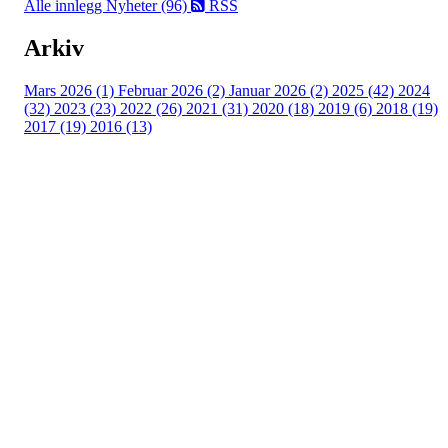
Alle innlegg
Nyheter (96)
RSS
Arkiv
Mars 2026 (1)
Februar 2026 (2)
Januar 2026 (2)
2025 (42)
2024
(32)
2023 (23)
2022 (26)
2021 (31)
2020 (18)
2019 (6)
2018 (19)
2017 (19)
2016 (13)