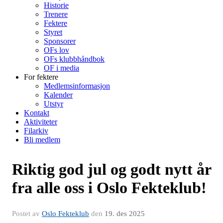
Historie
Trenere
Fektere
Styret
Sponsorer
OFs lov
OFs klubbhåndbok
OF i media
For fektere
Medlemsinformasjon
Kalender
Utstyr
Kontakt
Aktiviteter
Filarkiv
Bli medlem
Riktig god jul og godt nytt år
fra alle oss i Oslo Fekteklub!
Postet av
Oslo Fekteklub
den
19. des 2025