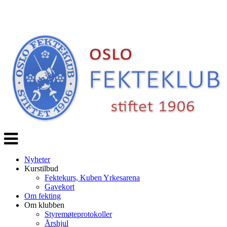
Veksle
navigasjon
Nyheter
Kurstilbud
Fektekurs, Kuben Yrkesarena
Gavekort
Om fekting
Om klubben
Styremøteprotokoller
Årshjul