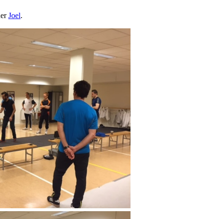
ner
Joel
.