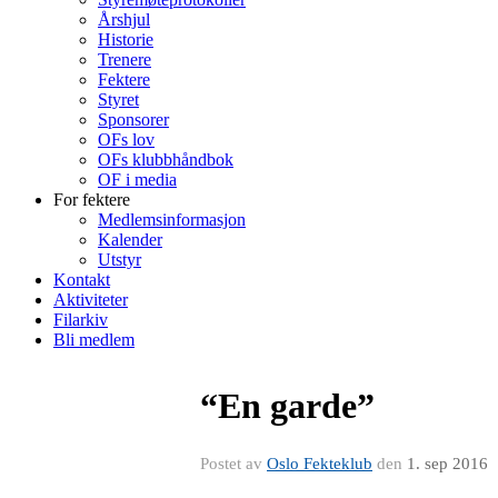
Årshjul
Historie
Trenere
Fektere
Styret
Sponsorer
OFs lov
OFs klubbhåndbok
OF i media
For fektere
Medlemsinformasjon
Kalender
Utstyr
Kontakt
Aktiviteter
Filarkiv
Bli medlem
“En garde”
Postet av
Oslo Fekteklub
den
1. sep 2016