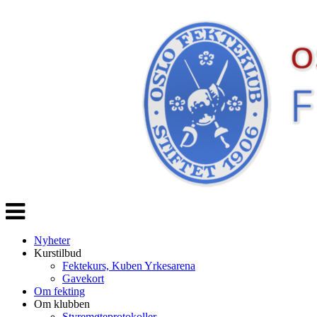
Veksle
navigasjon
Nyheter
Kurstilbud
Fektekurs, Kuben Yrkesarena
Gavekort
Om fekting
Om klubben
Styremøteprotokoller