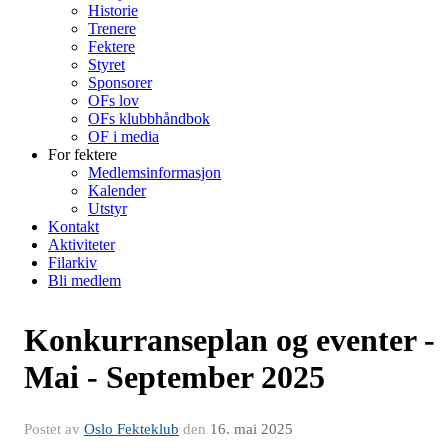
Historie
Trenere
Fektere
Styret
Sponsorer
OFs lov
OFs klubbhåndbok
OF i media
For fektere
Medlemsinformasjon
Kalender
Utstyr
Kontakt
Aktiviteter
Filarkiv
Bli medlem
Konkurranseplan og eventer -
Mai - September 2025
Postet av
Oslo Fekteklub
den
16. mai 2025