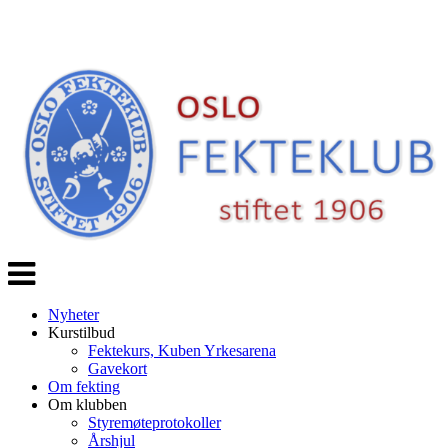
Veksle
navigasjon
Nyheter
Kurstilbud
Fektekurs, Kuben Yrkesarena
Gavekort
Om fekting
Om klubben
Styremøteprotokoller
Årshjul